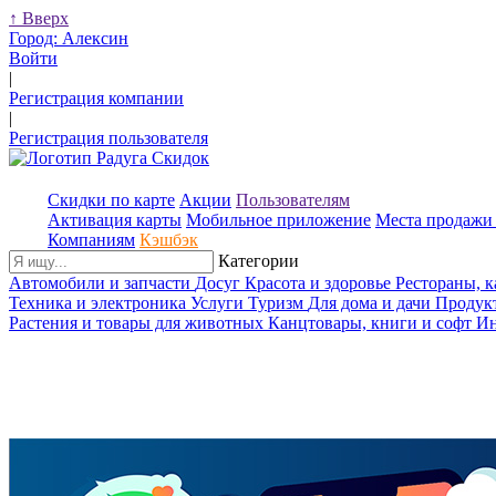
↑
Вверх
Город:
Алексин
Войти
|
Регистрация компании
|
Регистрация пользователя
Скидки по карте
Акции
Пользователям
Активация карты
Мобильное приложение
Места продажи 
Компаниям
Кэшбэк
Категории
Автомобили и запчасти
Досуг
Красота и здоровье
Рестораны, 
Техника и электроника
Услуги
Туризм
Для дома и дачи
Продук
Растения и товары для животных
Канцтовары, книги и софт
Ин