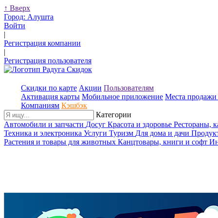
↑
Вверх
Город:
Алушта
Войти
|
Регистрация компании
|
Регистрация пользователя
Скидки по карте
Акции
Пользователям
Активация карты
Мобильное приложение
Места продажи 
Компаниям
Кэшбэк
Категории
Автомобили и запчасти
Досуг
Красота и здоровье
Рестораны, 
Техника и электроника
Услуги
Туризм
Для дома и дачи
Продук
Растения и товары для животных
Канцтовары, книги и софт
Ин