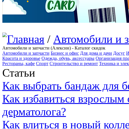
/
Автомобили и з
Автомобили и запчасти (Алексин) - Каталог скидок
Автомобили и запчасти
Бизнес и офис
Для дома и дачи
Досуг
И
Красота и здоровье
Одежда, обувь, аксессуары
Организация пра
Рестораны, кафе
Спорт
Строительство и ремонт
Техника и эле
Статьи
Как выбрать бандаж для 
Как избавиться взрослым 
дерматолога?
Как влиться в новый колл