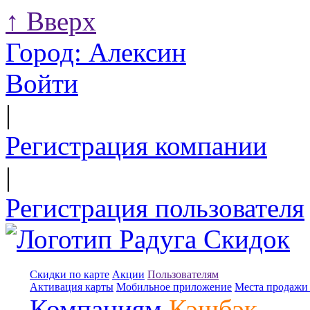
↑
Вверх
Город:
Алексин
Войти
|
Регистрация компании
|
Регистрация пользователя
Скидки по карте
Акции
Пользователям
Активация карты
Мобильное приложение
Места продажи 
Компаниям
Кэшбэк