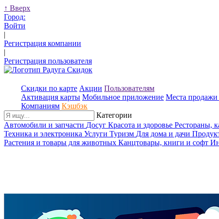
↑
Вверх
Город:
Войти
|
Регистрация компании
|
Регистрация пользователя
Скидки по карте
Акции
Пользователям
Активация карты
Мобильное приложение
Места продажи 
Компаниям
Кэшбэк
Категории
Автомобили и запчасти
Досуг
Красота и здоровье
Рестораны, 
Техника и электроника
Услуги
Туризм
Для дома и дачи
Продук
Растения и товары для животных
Канцтовары, книги и софт
Ин