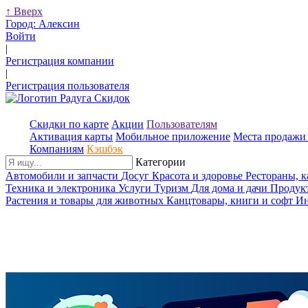
↑
Вверх
Город:
Алексин
Войти
|
Регистрация компании
|
Регистрация пользователя
Скидки по карте
Акции
Пользователям
Активация карты
Мобильное приложение
Места продажи 
Компаниям
Кэшбэк
Категории
Автомобили и запчасти
Досуг
Красота и здоровье
Рестораны, 
Техника и электроника
Услуги
Туризм
Для дома и дачи
Продук
Растения и товары для животных
Канцтовары, книги и софт
Ин