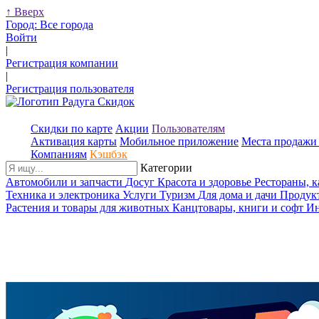
↑
Вверх
Город:
Все города
Войти
|
Регистрация компании
|
Регистрация пользователя
Скидки по карте
Акции
Пользователям
Активация карты
Мобильное приложение
Места продажи 
Компаниям
Кэшбэк
Категории
Автомобили и запчасти
Досуг
Красота и здоровье
Рестораны, 
Техника и электроника
Услуги
Туризм
Для дома и дачи
Продук
Растения и товары для животных
Канцтовары, книги и софт
Ин