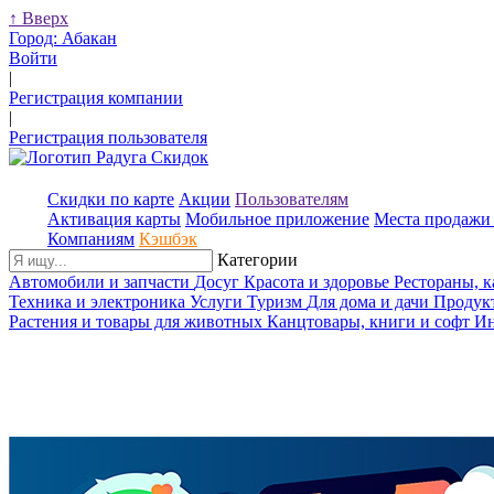
↑
Вверх
Город:
Абакан
Войти
|
Регистрация компании
|
Регистрация пользователя
Скидки по карте
Акции
Пользователям
Активация карты
Мобильное приложение
Места продажи 
Компаниям
Кэшбэк
Категории
Автомобили и запчасти
Досуг
Красота и здоровье
Рестораны, 
Техника и электроника
Услуги
Туризм
Для дома и дачи
Продук
Растения и товары для животных
Канцтовары, книги и софт
Ин