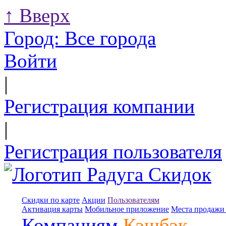
↑
Вверх
Город:
Все города
Войти
|
Регистрация компании
|
Регистрация пользователя
Скидки по карте
Акции
Пользователям
Активация карты
Мобильное приложение
Места продажи 
Компаниям
Кэшбэк