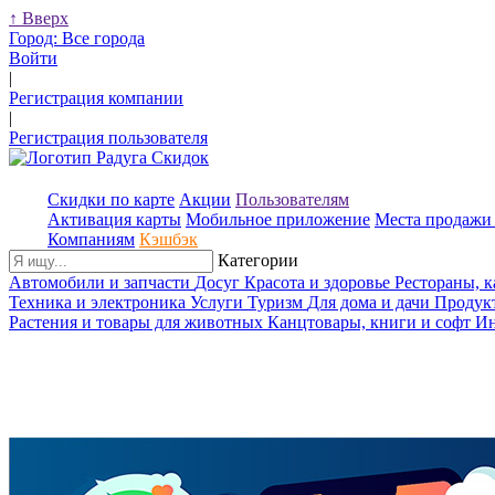
↑
Вверх
Город:
Все города
Войти
|
Регистрация компании
|
Регистрация пользователя
Скидки по карте
Акции
Пользователям
Активация карты
Мобильное приложение
Места продажи 
Компаниям
Кэшбэк
Категории
Автомобили и запчасти
Досуг
Красота и здоровье
Рестораны, 
Техника и электроника
Услуги
Туризм
Для дома и дачи
Продук
Растения и товары для животных
Канцтовары, книги и софт
Ин