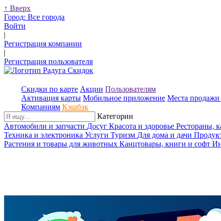
↑
Вверх
Город:
Все города
Войти
|
Регистрация компании
|
Регистрация пользователя
Скидки по карте
Акции
Пользователям
Активация карты
Мобильное приложение
Места продажи 
Компаниям
Кэшбэк
Категории
Автомобили и запчасти
Досуг
Красота и здоровье
Рестораны, 
Техника и электроника
Услуги
Туризм
Для дома и дачи
Продук
Растения и товары для животных
Канцтовары, книги и софт
Ин