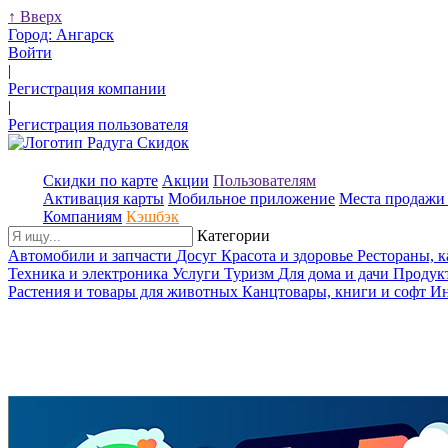
↑
Вверх
Город:
Ангарск
Войти
|
Регистрация компании
|
Регистрация пользователя
Скидки по карте
Акции
Пользователям
Активация карты
Мобильное приложение
Места продажи 
Компаниям
Кэшбэк
Категории
Автомобили и запчасти
Досуг
Красота и здоровье
Рестораны, 
Техника и электроника
Услуги
Туризм
Для дома и дачи
Продук
Растения и товары для животных
Канцтовары, книги и софт
Ин