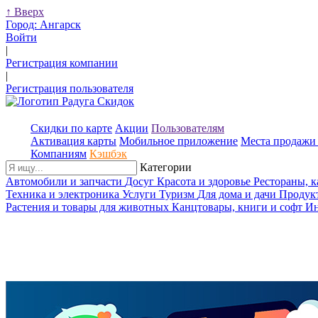
↑
Вверх
Город:
Ангарск
Войти
|
Регистрация компании
|
Регистрация пользователя
Скидки по карте
Акции
Пользователям
Активация карты
Мобильное приложение
Места продажи 
Компаниям
Кэшбэк
Категории
Автомобили и запчасти
Досуг
Красота и здоровье
Рестораны, 
Техника и электроника
Услуги
Туризм
Для дома и дачи
Продук
Растения и товары для животных
Канцтовары, книги и софт
Ин