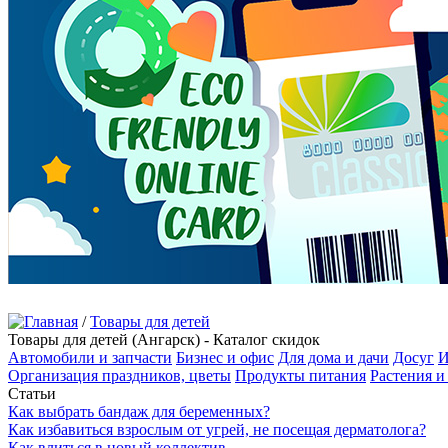
/
Товары для детей
Товары для детей (Ангарск) - Каталог скидок
Автомобили и запчасти
Бизнес и офис
Для дома и дачи
Досуг
И
Организация праздников, цветы
Продукты питания
Растения и
Статьи
Как выбрать бандаж для беременных?
Как избавиться взрослым от угрей, не посещая дерматолога?
Как влиться в новый коллектив