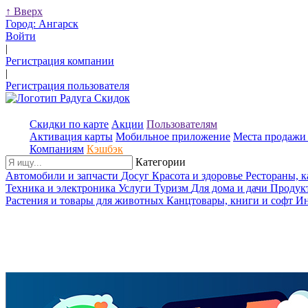
↑
Вверх
Город:
Ангарск
Войти
|
Регистрация компании
|
Регистрация пользователя
Скидки по карте
Акции
Пользователям
Активация карты
Мобильное приложение
Места продажи 
Компаниям
Кэшбэк
Категории
Автомобили и запчасти
Досуг
Красота и здоровье
Рестораны, 
Техника и электроника
Услуги
Туризм
Для дома и дачи
Продук
Растения и товары для животных
Канцтовары, книги и софт
Ин