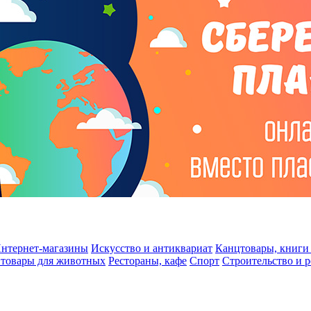
нтернет-магазины
Искусство и антиквариат
Канцтовары, книги 
 товары для животных
Рестораны, кафе
Спорт
Строительство и 