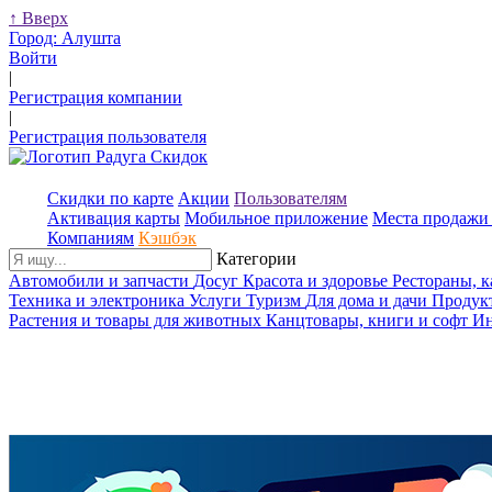
↑
Вверх
Город:
Алушта
Войти
|
Регистрация компании
|
Регистрация пользователя
Скидки по карте
Акции
Пользователям
Активация карты
Мобильное приложение
Места продажи 
Компаниям
Кэшбэк
Категории
Автомобили и запчасти
Досуг
Красота и здоровье
Рестораны, 
Техника и электроника
Услуги
Туризм
Для дома и дачи
Продук
Растения и товары для животных
Канцтовары, книги и софт
Ин