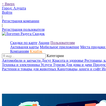
↑
Вверх
Город:
Алушта
Войти
|
Регистрация компании
|
Регистрация пользователя
Скидки по карте
Акции
Пользователям
Активация карты
Мобильное приложение
Места продажи 
Компаниям
Кэшбэк
Категории
Автомобили и запчасти
Досуг
Красота и здоровье
Рестораны, 
Техника и электроника
Услуги
Туризм
Для дома и дачи
Продук
Растения и товары для животных
Канцтовары, книги и софт
Ин