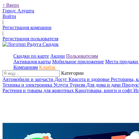
↑
Вверх
Город:
Алушта
Войти
|
Регистрация компании
|
Регистрация пользователя
Скидки по карте
Акции
Пользователям
Активация карты
Мобильное приложение
Места продажи 
Компаниям
Кэшбэк
Категории
Автомобили и запчасти
Досуг
Красота и здоровье
Рестораны, 
Техника и электроника
Услуги
Туризм
Для дома и дачи
Продук
Растения и товары для животных
Канцтовары, книги и софт
Ин