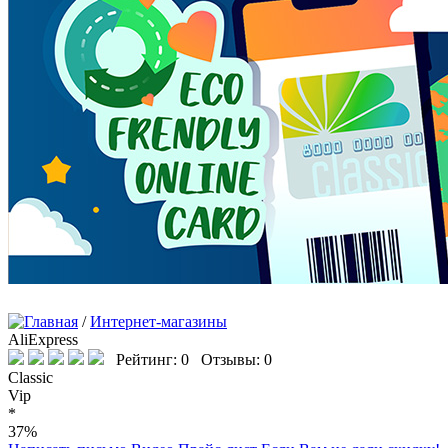
/
Интернет-магазины
AliExpress
Рейтинг: 0 Отзывы: 0
Classic
Vip
*
37%