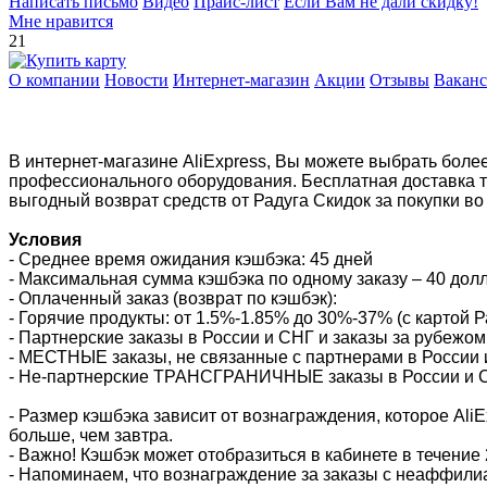
Написать письмо
Видео
Прайс-лист
Если Вам не дали скидку!
Мне нравится
21
О компании
Новости
Интернет-магазин
Акции
Отзывы
Вакан
В интернет-магазине AliExpress, Вы можете выбрать боле
профессионального оборудования. Бесплатная доставка то
выгодный возврат средств от Радуга Скидок за покупки во 
Условия
- Среднее время ожидания кэшбэка: 45 дней
- Максимальная сумма кэшбэка по одному заказу – 40 дол
- Оплаченный заказ (возврат по кэшбэк):
- Горячие продукты: от 1.5%-1.85% до 30%-37% (с картой Р
- Партнерские заказы в России и СНГ и заказы за рубежом
- МЕСТНЫЕ заказы, не связанные с партнерами в России и
- Не-партнерские ТРАНСГРАНИЧНЫЕ заказы в России и СНГ
- Размер кэшбэка зависит от вознаграждения, которое Ali
больше, чем завтра.
- Важно! Кэшбэк может отобразиться в кабинете в течение
- Напоминаем, что вознаграждение за заказы с неаффил