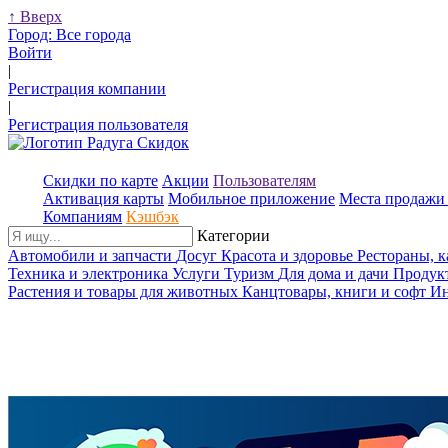
↑
Вверх
Город:
Все города
Войти
|
Регистрация компании
|
Регистрация пользователя
Скидки по карте
Акции
Пользователям
Активация карты
Мобильное приложение
Места продажи 
Компаниям
Кэшбэк
Категории
Автомобили и запчасти
Досуг
Красота и здоровье
Рестораны, 
Техника и электроника
Услуги
Туризм
Для дома и дачи
Продук
Растения и товары для животных
Канцтовары, книги и софт
Ин