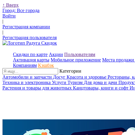
↑
Вверх
Город:
Все города
Войти
|
Регистрация компании
|
Регистрация пользователя
Скидки по карте
Акции
Пользователям
Активация карты
Мобильное приложение
Места продажи 
Компаниям
Кэшбэк
Категории
Автомобили и запчасти
Досуг
Красота и здоровье
Рестораны, 
Техника и электроника
Услуги
Туризм
Для дома и дачи
Продук
Растения и товары для животных
Канцтовары, книги и софт
Ин