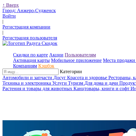
↑
Вверх
Город:
Анжеро-Судженск
Войти
|
Регистрация компании
|
Регистрация пользователя
Скидки по карте
Акции
Пользователям
Активация карты
Мобильное приложение
Места продажи 
Компаниям
Кэшбэк
Категории
Автомобили и запчасти
Досуг
Красота и здоровье
Рестораны, 
Техника и электроника
Услуги
Туризм
Для дома и дачи
Продук
Растения и товары для животных
Канцтовары, книги и софт
Ин