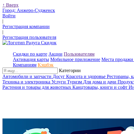
↑
Вверх
Город:
Анжеро-Судженск
Войти
|
Регистрация компании
|
Регистрация пользователя
Скидки по карте
Акции
Пользователям
Активация карты
Мобильное приложение
Места продажи 
Компаниям
Кэшбэк
Категории
Автомобили и запчасти
Досуг
Красота и здоровье
Рестораны, 
Техника и электроника
Услуги
Туризм
Для дома и дачи
Продук
Растения и товары для животных
Канцтовары, книги и софт
Ин