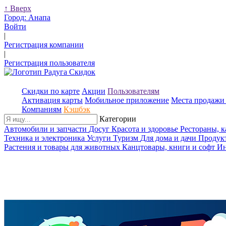
↑
Вверх
Город:
Анапа
Войти
|
Регистрация компании
|
Регистрация пользователя
Скидки по карте
Акции
Пользователям
Активация карты
Мобильное приложение
Места продажи 
Компаниям
Кэшбэк
Категории
Автомобили и запчасти
Досуг
Красота и здоровье
Рестораны, 
Техника и электроника
Услуги
Туризм
Для дома и дачи
Продук
Растения и товары для животных
Канцтовары, книги и софт
Ин