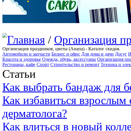
/
Организация пр
Организация праздников, цветы (Анапа) - Каталог скидок
Автомобили и запчасти
Бизнес и офис
Для дома и дачи
Досуг
И
Красота и здоровье
Одежда, обувь, аксессуары
Организация пра
Рестораны, кафе
Спорт
Строительство и ремонт
Техника и эле
Статьи
Как выбрать бандаж для 
Как избавиться взрослым 
дерматолога?
Как влиться в новый колл