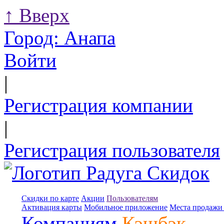
↑
Вверх
Город:
Анапа
Войти
|
Регистрация компании
|
Регистрация пользователя
Скидки по карте
Акции
Пользователям
Активация карты
Мобильное приложение
Места продажи 
Компаниям
Кэшбэк