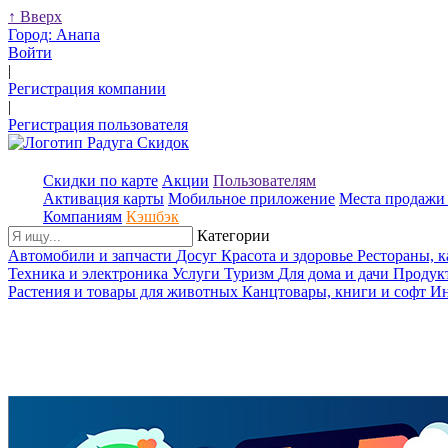
↑
Вверх
Город:
Анапа
Войти
|
Регистрация компании
|
Регистрация пользователя
Скидки по карте
Акции
Пользователям
Активация карты
Мобильное приложение
Места продажи 
Компаниям
Кэшбэк
Категории
Автомобили и запчасти
Досуг
Красота и здоровье
Рестораны, 
Техника и электроника
Услуги
Туризм
Для дома и дачи
Продук
Растения и товары для животных
Канцтовары, книги и софт
Ин