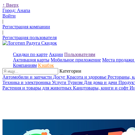
↑
Вверх
Город:
Анапа
Войти
|
Регистрация компании
|
Регистрация пользователя
Скидки по карте
Акции
Пользователям
Активация карты
Мобильное приложение
Места продажи 
Компаниям
Кэшбэк
Категории
Автомобили и запчасти
Досуг
Красота и здоровье
Рестораны, 
Техника и электроника
Услуги
Туризм
Для дома и дачи
Продук
Растения и товары для животных
Канцтовары, книги и софт
Ин