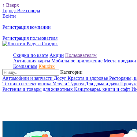
↑
Вверх
Город:
Все города
Войти
|
Регистрация компании
|
Регистрация пользователя
Скидки по карте
Акции
Пользователям
Активация карты
Мобильное приложение
Места продажи 
Компаниям
Кэшбэк
Категории
Автомобили и запчасти
Досуг
Красота и здоровье
Рестораны, 
Техника и электроника
Услуги
Туризм
Для дома и дачи
Продук
Растения и товары для животных
Канцтовары, книги и софт
Ин