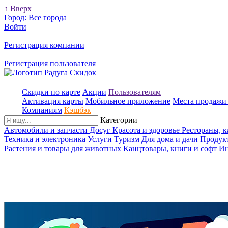
↑
Вверх
Город:
Все города
Войти
|
Регистрация компании
|
Регистрация пользователя
Скидки по карте
Акции
Пользователям
Активация карты
Мобильное приложение
Места продажи 
Компаниям
Кэшбэк
Категории
Автомобили и запчасти
Досуг
Красота и здоровье
Рестораны, 
Техника и электроника
Услуги
Туризм
Для дома и дачи
Продук
Растения и товары для животных
Канцтовары, книги и софт
Ин