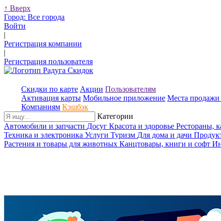
↑
Вверх
Город:
Все города
Войти
|
Регистрация компании
|
Регистрация пользователя
Скидки по карте
Акции
Пользователям
Активация карты
Мобильное приложение
Места продажи 
Компаниям
Кэшбэк
Категории
Автомобили и запчасти
Досуг
Красота и здоровье
Рестораны, 
Техника и электроника
Услуги
Туризм
Для дома и дачи
Продук
Растения и товары для животных
Канцтовары, книги и софт
Ин