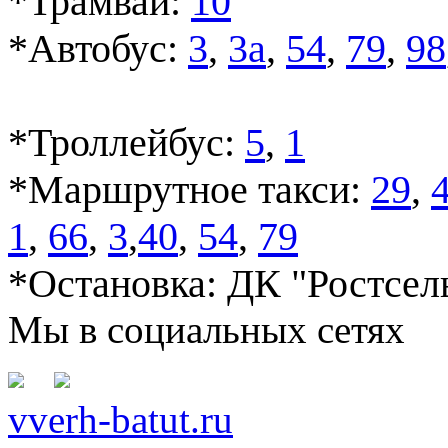
*Трамвай:
10
*Автобус:
3
,
3а
,
54
,
79
,
98
*Троллейбус:
5
,
1
*Маршрутное такси:
29
,
1
,
66
,
3
,
40
,
54
,
79
*
Остановка: ДК "Ростсе
Мы в социальных сетях
vverh-batut.ru