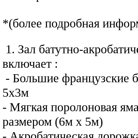
*(более подробная инфор
1. Зал батутно-акробатич
включает :
- Большие французcкие 
5х3м
- Мягкая поролоновая ям
размером (6м х 5м)
- Акробатическая дорожк