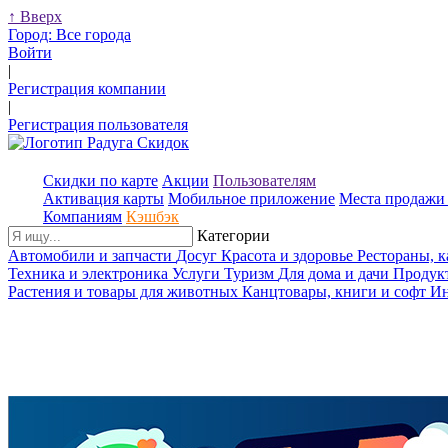
↑
Вверх
Город:
Все города
Войти
|
Регистрация компании
|
Регистрация пользователя
Скидки по карте
Акции
Пользователям
Активация карты
Мобильное приложение
Места продажи 
Компаниям
Кэшбэк
Категории
Автомобили и запчасти
Досуг
Красота и здоровье
Рестораны, 
Техника и электроника
Услуги
Туризм
Для дома и дачи
Продук
Растения и товары для животных
Канцтовары, книги и софт
Ин