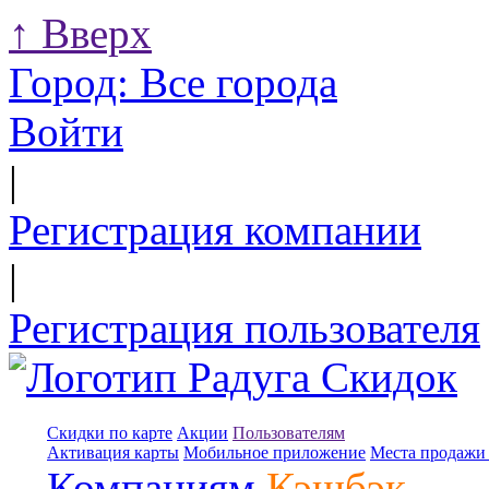
↑
Вверх
Город:
Все города
Войти
|
Регистрация компании
|
Регистрация пользователя
Скидки по карте
Акции
Пользователям
Активация карты
Мобильное приложение
Места продажи 
Компаниям
Кэшбэк