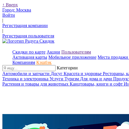
↑
Вверх
Город:
Москва
Войти
|
Регистрация компании
|
Регистрация пользователя
Скидки по карте
Акции
Пользователям
Активация карты
Мобильное приложение
Места продажи 
Компаниям
Кэшбэк
Категории
Автомобили и запчасти
Досуг
Красота и здоровье
Рестораны, 
Техника и электроника
Услуги
Туризм
Для дома и дачи
Продук
Растения и товары для животных
Канцтовары, книги и софт
Ин