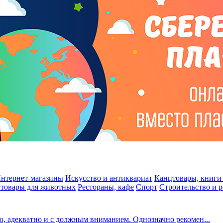
нтернет-магазины
Искусство и антиквариат
Канцтовары, книги 
 товары для животных
Рестораны, кафе
Спорт
Строительство и 
о, адекватно и с должным вниманием. Однозначно рекомен...