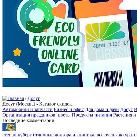
/
Досуг
Досуг (Москва) - Каталог скидок
Автомобили и запчасти
Бизнес и офис
Для дома и дачи
Досуг
И
Организация праздников, цветы
Продукты питания
Растения и
Последние комментарии
степан куберт
отличные доктора и клиника, все очень аккуратн