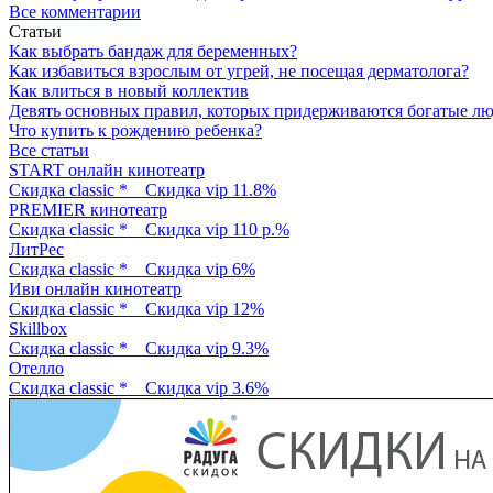
Все комментарии
Статьи
Как выбрать бандаж для беременных?
Как избавиться взрослым от угрей, не посещая дерматолога?
Как влиться в новый коллектив
Девять основных правил, которых придерживаются богатые л
Что купить к рождению ребенка?
Все статьи
START онлайн кинотеатр
Скидка classic *
Скидка vip 11.8%
PREMIER кинотеатр
Скидка classic *
Скидка vip 110 р.%
ЛитРес
Скидка classic *
Скидка vip 6%
Иви онлайн кинотеатр
Скидка classic *
Скидка vip 12%
Skillbox
Скидка classic *
Скидка vip 9.3%
Отелло
Скидка classic *
Скидка vip 3.6%