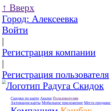
↑
Вверх
Город:
Алексеевка
Войти
|
Регистрация компании
|
Регистрация пользователя
Скидки по карте
Акции
Пользователям
Активация карты
Мобильное приложение
Места продажи 
Компаниям
Кэшбэк