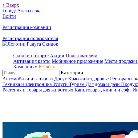
↑
Вверх
Город:
Алексеевка
Войти
|
Регистрация компании
|
Регистрация пользователя
Скидки по карте
Акции
Пользователям
Активация карты
Мобильное приложение
Места продажи 
Компаниям
Кэшбэк
Категории
Автомобили и запчасти
Досуг
Красота и здоровье
Рестораны, 
Техника и электроника
Услуги
Туризм
Для дома и дачи
Продук
Растения и товары для животных
Канцтовары, книги и софт
Ин