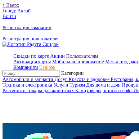
↑
Вверх
Город:
Аксай
Войти
|
Регистрация компании
|
Регистрация пользователя
Скидки по карте
Акции
Пользователям
Активация карты
Мобильное приложение
Места продажи 
Компаниям
Кэшбэк
Категории
Автомобили и запчасти
Досуг
Красота и здоровье
Рестораны, 
Техника и электроника
Услуги
Туризм
Для дома и дачи
Продук
Растения и товары для животных
Канцтовары, книги и софт
Ин