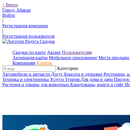
↑
Вверх
Город:
Абакан
Войти
|
Регистрация компании
|
Регистрация пользователя
Скидки по карте
Акции
Пользователям
Активация карты
Мобильное приложение
Места продажи 
Компаниям
Кэшбэк
Категории
Автомобили и запчасти
Досуг
Красота и здоровье
Рестораны, 
Техника и электроника
Услуги
Туризм
Для дома и дачи
Продук
Растения и товары для животных
Канцтовары, книги и софт
Ин