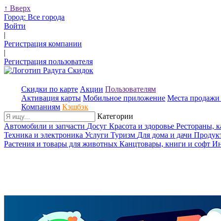
↑
Вверх
Город:
Все города
Войти
|
Регистрация компании
|
Регистрация пользователя
Скидки по карте
Акции
Пользователям
Активация карты
Мобильное приложение
Места продажи 
Компаниям
Кэшбэк
Категории
Автомобили и запчасти
Досуг
Красота и здоровье
Рестораны, 
Техника и электроника
Услуги
Туризм
Для дома и дачи
Продук
Растения и товары для животных
Канцтовары, книги и софт
Ин