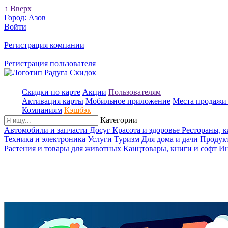
↑
Вверх
Город:
Азов
Войти
|
Регистрация компании
|
Регистрация пользователя
Скидки по карте
Акции
Пользователям
Активация карты
Мобильное приложение
Места продажи 
Компаниям
Кэшбэк
Категории
Автомобили и запчасти
Досуг
Красота и здоровье
Рестораны, 
Техника и электроника
Услуги
Туризм
Для дома и дачи
Продук
Растения и товары для животных
Канцтовары, книги и софт
Ин