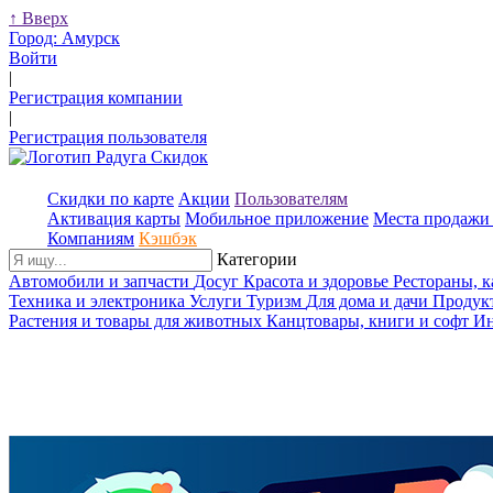
↑
Вверх
Город:
Амурск
Войти
|
Регистрация компании
|
Регистрация пользователя
Скидки по карте
Акции
Пользователям
Активация карты
Мобильное приложение
Места продажи 
Компаниям
Кэшбэк
Категории
Автомобили и запчасти
Досуг
Красота и здоровье
Рестораны, 
Техника и электроника
Услуги
Туризм
Для дома и дачи
Продук
Растения и товары для животных
Канцтовары, книги и софт
Ин