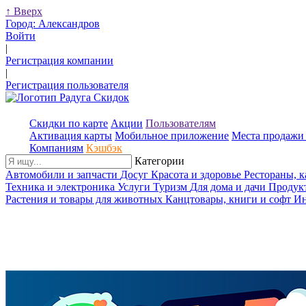
↑
Вверх
Город:
Александров
Войти
|
Регистрация компании
|
Регистрация пользователя
Скидки по карте
Акции
Пользователям
Активация карты
Мобильное приложение
Места продажи 
Компаниям
Кэшбэк
Категории
Автомобили и запчасти
Досуг
Красота и здоровье
Рестораны, 
Техника и электроника
Услуги
Туризм
Для дома и дачи
Продук
Растения и товары для животных
Канцтовары, книги и софт
Ин