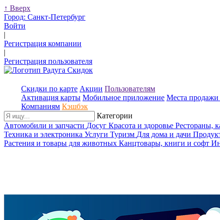
↑
Вверх
Город:
Санкт-Петербург
Войти
|
Регистрация компании
|
Регистрация пользователя
Скидки по карте
Акции
Пользователям
Активация карты
Мобильное приложение
Места продажи 
Компаниям
Кэшбэк
Категории
Автомобили и запчасти
Досуг
Красота и здоровье
Рестораны, 
Техника и электроника
Услуги
Туризм
Для дома и дачи
Продук
Растения и товары для животных
Канцтовары, книги и софт
Ин