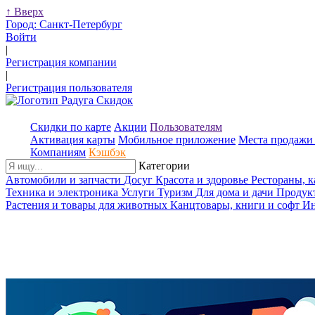
↑
Вверх
Город:
Санкт-Петербург
Войти
|
Регистрация компании
|
Регистрация пользователя
Скидки по карте
Акции
Пользователям
Активация карты
Мобильное приложение
Места продажи 
Компаниям
Кэшбэк
Категории
Автомобили и запчасти
Досуг
Красота и здоровье
Рестораны, 
Техника и электроника
Услуги
Туризм
Для дома и дачи
Продук
Растения и товары для животных
Канцтовары, книги и софт
Ин