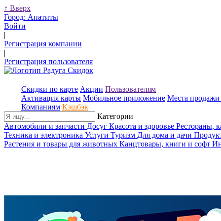
↑
Вверх
Город:
Апатиты
Войти
|
Регистрация компании
|
Регистрация пользователя
Скидки по карте
Акции
Пользователям
Активация карты
Мобильное приложение
Места продажи 
Компаниям
Кэшбэк
Категории
Автомобили и запчасти
Досуг
Красота и здоровье
Рестораны, 
Техника и электроника
Услуги
Туризм
Для дома и дачи
Продук
Растения и товары для животных
Канцтовары, книги и софт
Ин