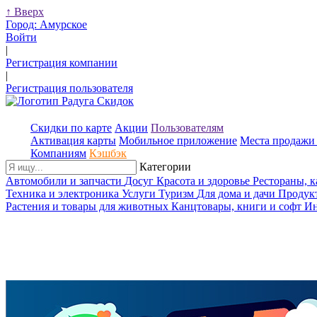
↑
Вверх
Город:
Амурское
Войти
|
Регистрация компании
|
Регистрация пользователя
Скидки по карте
Акции
Пользователям
Активация карты
Мобильное приложение
Места продажи 
Компаниям
Кэшбэк
Категории
Автомобили и запчасти
Досуг
Красота и здоровье
Рестораны, 
Техника и электроника
Услуги
Туризм
Для дома и дачи
Продук
Растения и товары для животных
Канцтовары, книги и софт
Ин