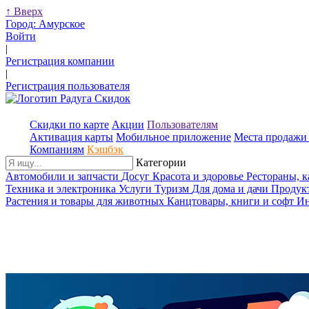
↑
Вверх
Город:
Амурское
Войти
|
Регистрация компании
|
Регистрация пользователя
Скидки по карте
Акции
Пользователям
Активация карты
Мобильное приложение
Места продажи 
Компаниям
Кэшбэк
Категории
Автомобили и запчасти
Досуг
Красота и здоровье
Рестораны, 
Техника и электроника
Услуги
Туризм
Для дома и дачи
Продук
Растения и товары для животных
Канцтовары, книги и софт
Ин