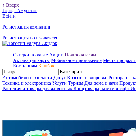
↑
Вверх
Город:
Амурское
Войти
|
Регистрация компании
|
Регистрация пользователя
Скидки по карте
Акции
Пользователям
Активация карты
Мобильное приложение
Места продажи 
Компаниям
Кэшбэк
Категории
Автомобили и запчасти
Досуг
Красота и здоровье
Рестораны, 
Техника и электроника
Услуги
Туризм
Для дома и дачи
Продук
Растения и товары для животных
Канцтовары, книги и софт
Ин